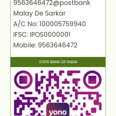
9563646472@postbank
Malay De Sarkar
A/C No: 100005759940
IFSC: IPOS0000001
Mobile: 9563646472
STATE BANK OF INDIA