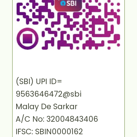
(SBI) UPI ID=
9563646472@sbi
Malay De Sarkar
A/C No: 32004843406
IFSC: SBIN0000162