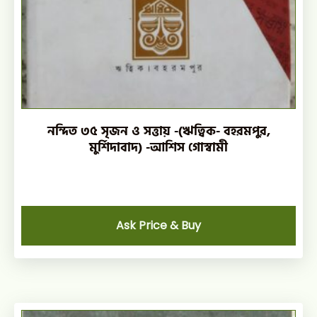
নন্দিত ৩৫ সৃজন ও সত্তায় -(ঋত্বিক- বহরমপুর,
মুর্শিদাবাদ) -আশিস গোস্বামী
Ask Price & Buy