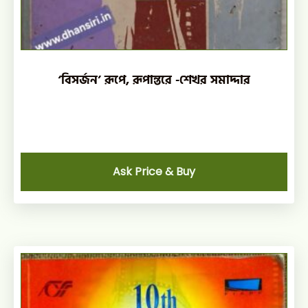
‘বিসর্জন’ রূপে, রূপান্তরে -শেখর সমাদ্দার
Ask Price & Buy