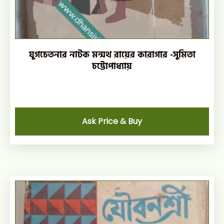
যুগচেতনার নাটক মন্মথ রায়ের কারাগার -সুমিতা
চট্টোপাধ্যায়
Ask Price & Buy