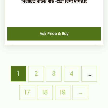
নির্বাচিত নাটক পাঠ -শুভ্রা বৈশ্য দাশগুপ্ত
Ask Price & Buy
1
2
3
4
…
17
18
19
→