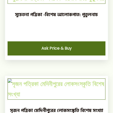
সুচেতনা পত্রিকা -বিশেষ আলোকপাত: পুতুলনাচ
Ask Price & Buy
সৃজন পত্রিকা মেদিনীপুরের লোকসংস্কৃতি বিশেষ সংখ্যা