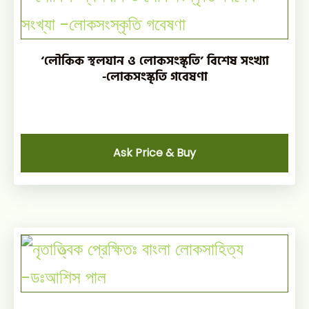
‘লৌকিক স্থলযান ও লোকসংস্কৃতি’ বিশেষ সংখ্যা
-লোকসংস্কৃতি গবেষণা
Ask Price & Buy