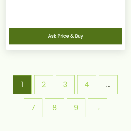
Ask Price & Buy
1
2
3
4
…
7
8
9
→