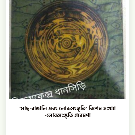
‘মাছ-বাঙালি এবং লোকসংস্কৃতি’ বিশেষ সংখ্যা
-লোকসংস্কৃতি গবেষণা