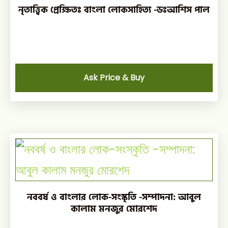
নৃতাত্ত্বিক প্রেক্ষিতঃ বাংলা লোকসাহিত্য -ডঃআশিস পাল
Ask Price & Buy
নববর্ষ ও বাংলার লোক-সংস্কৃতি -সম্পাদনা: আবুল
কালাম মনজুর মোরশেদ