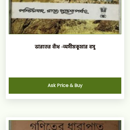
ভারতের বাঁধ -অসীমকুমার বসু
Ask Price & Buy