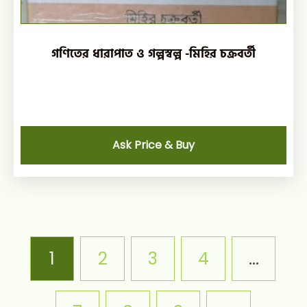
গণিতের ধারাপাত ও গল্পস্বল্প -মিহির চক্রবর্তী
Ask Price & Buy
1
2
3
4
…