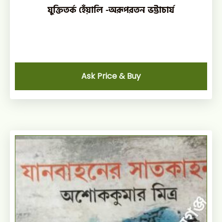
যুক্তিতর্ক হেঁয়ালি -অরূপরতন ভট্টাচার্য
Ask Price & Buy