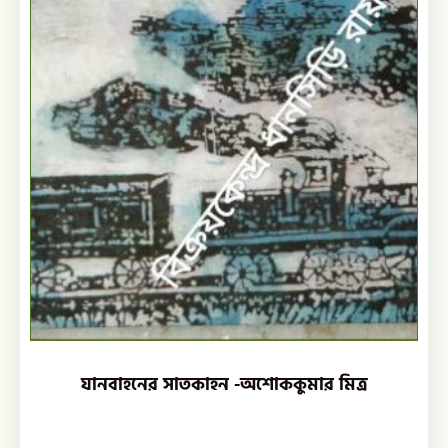
যানবাহনের সাতকাহন -অশোককুমার মিত্র