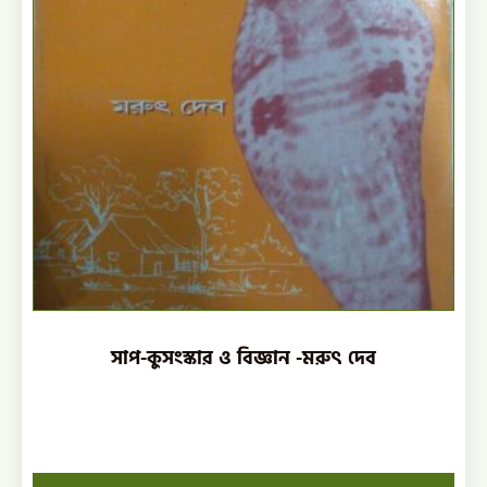
সাপ-কুসংস্কার ও বিজ্ঞান -মরুৎ দেব