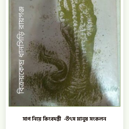
সাপ নিয়ে কিংবদন্তী ‌ -উৎস মানুষ সংকলন