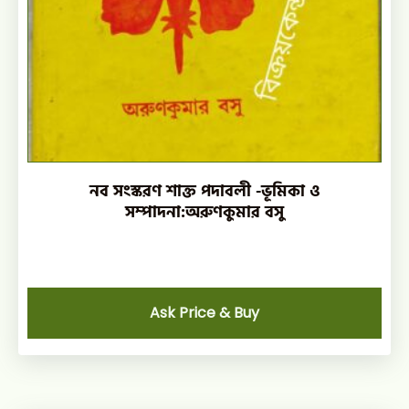
নব সংস্করণ শাক্ত পদাবলী -ভূমিকা ও
সম্পাদনা:অরুণকুমার বসু
Ask Price & Buy