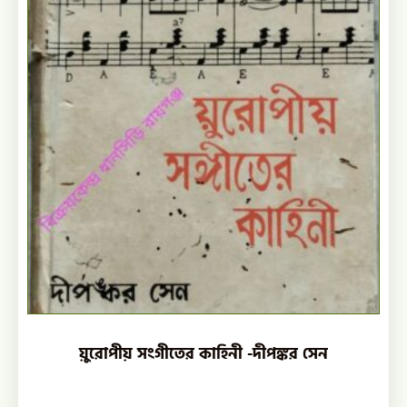
য়ুরোপীয় সংগীতের কাহিনী -দীপঙ্কর সেন