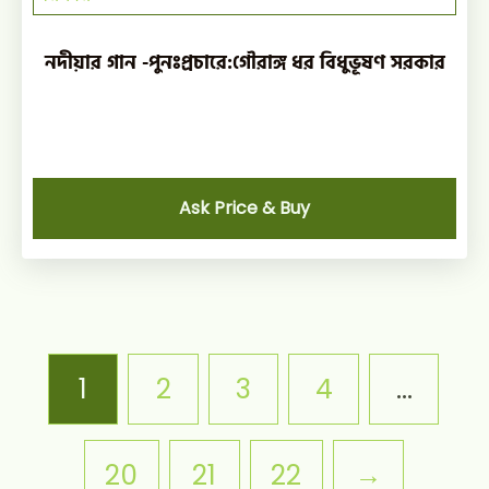
নদীয়ার গান -পুনঃপ্রচারে:গৌরাঙ্গ ধর বিধুভূষণ সরকার
Ask Price & Buy
1
2
3
4
…
20
21
22
→