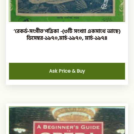
‘রেকর্ড-সংগীত’পত্রিকা -(৩টি সংখ্যা একসাথে আছে)
ডিসেম্বর-১৯৭০,মার্চ-১৯৭০, মার্চ-১৯৭৪
Ask Price & Buy