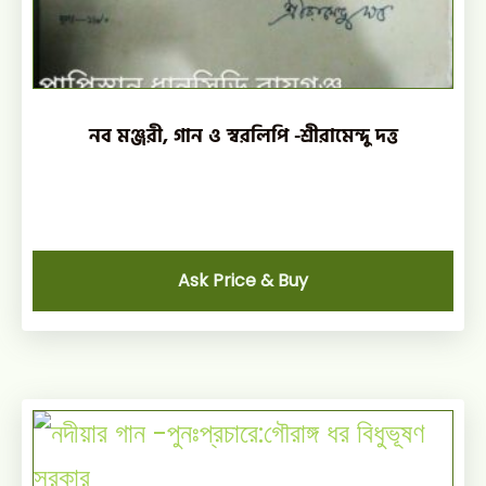
নব মঞ্জরী, গান ও স্বরলিপি -শ্রীরামেন্দু দত্ত
Ask Price & Buy